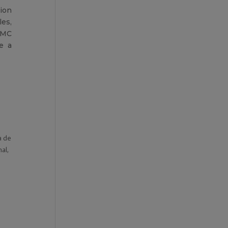
ion
es,
 JMC
e a
a de
al,