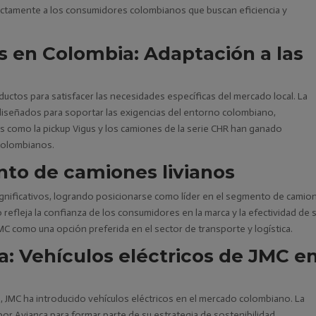
rectamente a los consumidores colombianos que buscan eficiencia y
s en Colombia: Adaptación a las
uctos para satisfacer las necesidades específicas del mercado local. La
 diseñados para soportar las exigencias del entorno colombiano,
s como la pickup Vigus y los camiones de la serie CHR han ganado
 colombianos.
nto de camiones livianos
ignificativos, logrando posicionarse como líder en el segmento de camio
 refleja la confianza de los consumidores en la marca y la efectividad de 
MC como una opción preferida en el sector de transporte y logística.
a: Vehículos eléctricos de JMC e
, JMC ha introducido vehículos eléctricos en el mercado colombiano. La
por Avianca para formar parte de su estrategia de sostenibilidad,