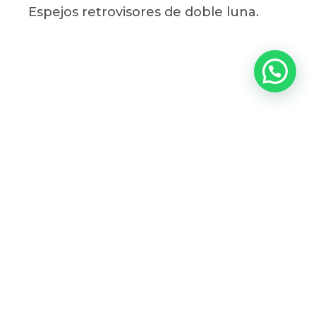
Espejos retrovisores de doble luna.
Precios desde:
Potencia - Torque:
$135.990.000
107 Hp @ 3.400 Rpm
26,51 Kg-m @ 2.000 Rpm
Peso bruto vehicular:
Largo:
7.010 Kg
5.955 (mm)